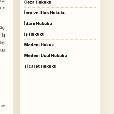
45.
Ceza Hukuku
kte
İcra ve İflas Hukuku
İdare Hukuku
işi
İş Hukuku
 iş
ığı
Medeni Hukuk
rar
Medeni Usul Hukuku
Ticaret Hukuku
nın