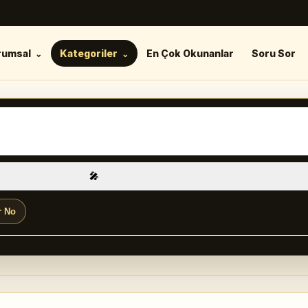
rumsal
Kategoriler
En Çok Okunanlar
Soru Sor
🎤
r No