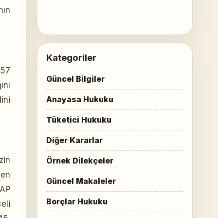
nın
Kategoriler
857
Güncel Bilgiler
ını
Anayasa Hukuku
ini
Tüketici Hukuku
Diğer Kararlar
zin
Örnek Dilekçeler
den
Güncel Makaleler
YAP
Borçlar Hukuku
eli