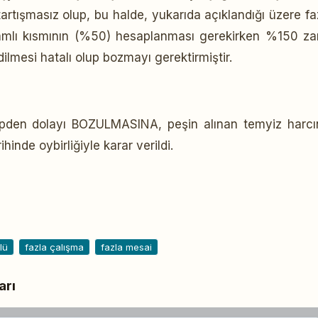
artışmasız olup, bu halde, yukarıda açıklandığı üzere fa
zamlı kısmının (%50) hesaplanması gerekirken %150 za
lmesi hatalı olup bozmayı gerektirmiştir.
bepden dolayı BOZULMASINA, peşin alınan temyiz harcı
hinde oybirliğiyle karar verildi.
lü
fazla çalışma
fazla mesai
arı