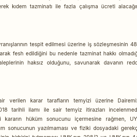
erek kıdem tazminatı ile fazla çalışma ücreti alacağı
avranışlarının tespit edilmesi üzerine iş sözleşmesinin 4
arak fesh edildiğini bu nedenle tazminat hakkı olmadığ
leplerinin haksız olduğunu, savunarak davanın redd
verilen karar tarafların temyizi üzerine Dairemi
 tarihli ilamı ile sair temyiz itirazları incelenme
eli kararın hüküm sonucunu içermesine rağmen, U
küm sonucunun yazılmaması ve fiziki dosyadaki gerekç