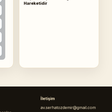
Hareketidir
İletişim
av.serhatozdemir@gmail.com