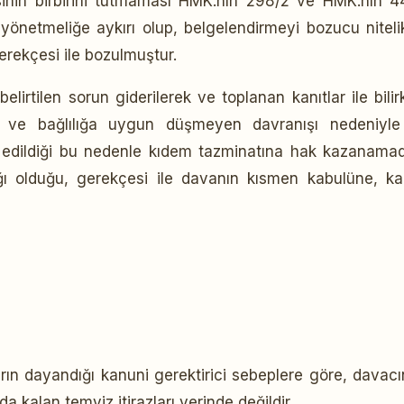
sinin birbirini tutmaması HMK.nın 298/2 ve HMK.nın 4
yönetmeliğe aykırı olup, belgelendirmeyi bozucu niteli
erekçesi ile bozulmuştur.
tilen sorun giderilerek ve toplanan kanıtlar ile bilirk
k ve bağlılığa uygun düşmeyen davranışı nedeniyle
 edildiği bu nedenle kıdem tazminatına hak kazanamad
ğı olduğu, gerekçesi ile davanın kısmen kabulüne, ka
arın dayandığı kanuni gerektirici sebeplere göre, davacı
 kalan temyiz itirazları yerinde değildir.