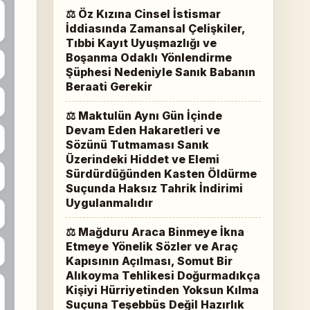
⚖ Öz Kızına Cinsel İstismar
İddiasında Zamansal Çelişkiler,
Tıbbi Kayıt Uyuşmazlığı ve
Boşanma Odaklı Yönlendirme
Şüphesi Nedeniyle Sanık Babanın
Beraati Gerekir
⚖ Maktulün Aynı Gün İçinde
Devam Eden Hakaretleri ve
Sözünü Tutmaması Sanık
Üzerindeki Hiddet ve Elemi
Sürdürdüğünden Kasten Öldürme
Suçunda Haksız Tahrik İndirimi
Uygulanmalıdır
⚖ Mağduru Araca Binmeye İkna
Etmeye Yönelik Sözler ve Araç
Kapısının Açılması, Somut Bir
Alıkoyma Tehlikesi Doğurmadıkça
Kişiyi Hürriyetinden Yoksun Kılma
Suçuna Teşebbüs Değil Hazırlık