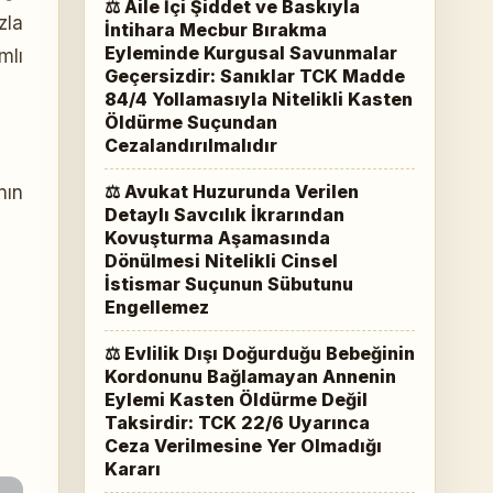
⚖ Aile İçi Şiddet ve Baskıyla
zla
İntihara Mecbur Bırakma
Eyleminde Kurgusal Savunmalar
mlı
Geçersizdir: Sanıklar TCK Madde
84/4 Yollamasıyla Nitelikli Kasten
Öldürme Suçundan
Cezalandırılmalıdır
⚖ Avukat Huzurunda Verilen
nın
Detaylı Savcılık İkrarından
Kovuşturma Aşamasında
Dönülmesi Nitelikli Cinsel
İstismar Suçunun Sübutunu
Engellemez
⚖ Evlilik Dışı Doğurduğu Bebeğinin
Kordonunu Bağlamayan Annenin
Eylemi Kasten Öldürme Değil
Taksirdir: TCK 22/6 Uyarınca
Ceza Verilmesine Yer Olmadığı
Kararı