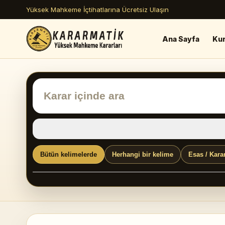
Yüksek Mahkeme İçtihatlarına Ücretsiz Ulaşın
Ana Sayfa
Ku
Bütün kelimelerde
Herhangi bir kelime
Esas / Kara