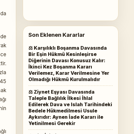
nda
Son Eklenen Kararlar
 de
rak
⚖ Karşılıklı Boşanma Davasında
Bir Eşin Hükmü Kesinleşirse
nce
Diğerinin Davası Konusuz Kalır:
ir.
İkinci Kez Boşanma Kararı
zla
Verilemez, Karar Verilmesine Yer
Olmadığı Hükmü Kurulmalıdır
 45
hak
⚖ Ziynet Eşyası Davasında
Taleple Bağlılık İlkesi İhlal
ağı
Edilerek Dava ve Islah Tarihindeki
nin
Bedele Hükmedilmesi Usule
Aykırıdır: Aynen İade Kararı ile
Yetinilmesi Gerekir
ğlı