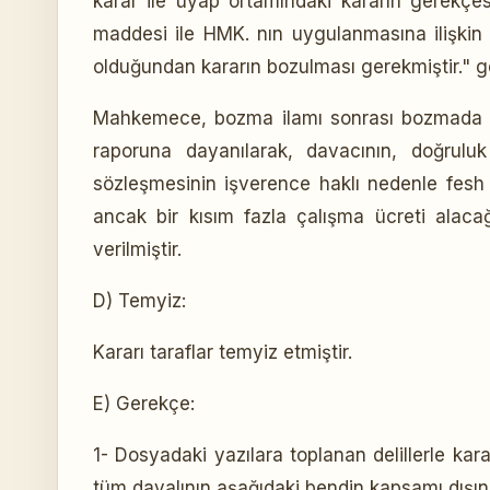
karar ile uyap ortamındaki kararın gerekçe
maddesi ile HMK. nın uygulanmasına ilişkin 
olduğundan kararın bozulması gerekmiştir." g
Mahkemece, bozma ilamı sonrası bozmada belir
raporuna dayanılarak, davacının, doğrulu
sözleşmesinin işverence haklı nedenle fesh
ancak bir kısım fazla çalışma ücreti alaca
verilmiştir.
D) Temyiz:
Kararı taraflar temyiz etmiştir.
E) Gerekçe:
1- Dosyadaki yazılara toplanan delillerle kar
tüm davalının aşağıdaki bendin kapsamı dışında