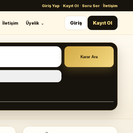
Giriş Yap
·
Kayıt Ol
·
Soru Sor
·
İletişim
Giriş
Kayıt Ol
İletişim
Üyelik
Karar Ara