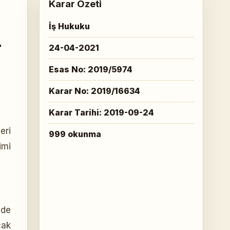
Karar Özeti
İş Hukuku
r
24-04-2021
Esas No: 2019/5974
Karar No: 2019/16634
Karar Tarihi: 2019-09-24
eri
999 okunma
imi
dde
cak