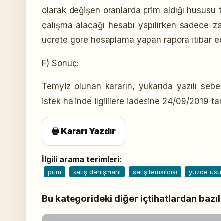
olarak değişen oranlarda prim aldığı hususu t
çalışma alacağı hesabı yapılırken sadece 
ücrete göre hesaplama yapan rapora itibar edi
F) Sonuç:
Temyiz olunan kararın, yukarıda yazılı se
istek halinde ilgililere iadesine 24/09/2019 tari
🖶 Kararı Yazdır
İlgili arama terimleri:
prim
satış danışmanı
satış temsilcisi
yüzde usu
Bu kategorideki diğer içtihatlardan bazıl