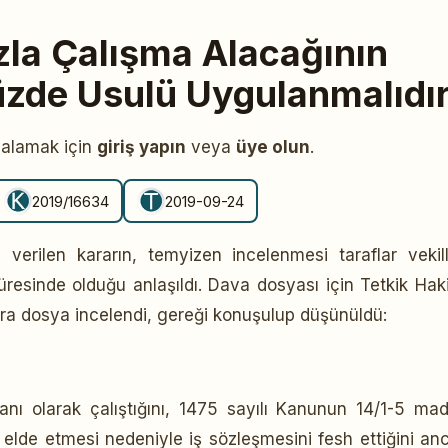
zla Çalışma Alacağının
zde Usulü Uygulanmalıdı
yalamak için
giriş yapın
veya
üye olun
.
2019/16634
2019-09-24
erilen kararın, temyizen incelenmesi taraflar vekill
süresinde olduğu anlaşıldı. Dava dosyası için Tetkik Hak
ra dosya incelendi, gereği konuşulup düşünüldü:
anı olarak çalıştığını, 1475 sayılı Kanunun 14/1-5 ma
 elde etmesi nedeniyle iş sözleşmesini fesh ettiğini an