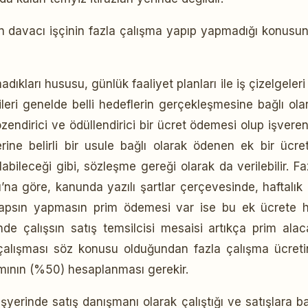
an davacı işçinin fazla çalışma yapıp yapmadığı konusu
dıkları hususu, günlük faaliyet planları ile iş çizelgeleri
cileri genelde belli hedeflerin gerçekleşmesine bağlı ola
 özendirici ve ödüllendirici bir ücret ödemesi olup işvere
rine belirli bir usule bağlı olarak ödenen ek bir ücrett
abileceği gibi, sözleşme gereği olarak da verilebilir. Fa
’na göre, kanunda yazılı şartlar çerçevesinde, haftalık
i yapsın yapmasın prim ödemesi var ise bu ek ücrete 
nde çalışsın satış temsilcisi mesaisi artıkça prim alac
çalışması söz konusu olduğundan fazla çalışma ücreti
mının (%50) hesaplanması gerekir.
yerinde satış danışmanı olarak çalıştığı ve satışlara ba