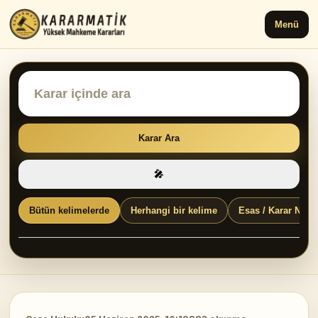
Menü
Karar Ara
🎤
Bütün kelimelerde
Herhangi bir kelime
Esas / Karar No