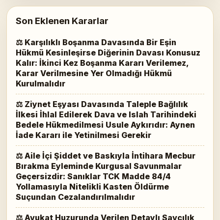
Son Eklenen Kararlar
⚖ Karşılıklı Boşanma Davasında Bir Eşin
Hükmü Kesinleşirse Diğerinin Davası Konusuz
Kalır: İkinci Kez Boşanma Kararı Verilemez,
Karar Verilmesine Yer Olmadığı Hükmü
Kurulmalıdır
⚖ Ziynet Eşyası Davasında Taleple Bağlılık
İlkesi İhlal Edilerek Dava ve Islah Tarihindeki
Bedele Hükmedilmesi Usule Aykırıdır: Aynen
İade Kararı ile Yetinilmesi Gerekir
⚖ Aile İçi Şiddet ve Baskıyla İntihara Mecbur
Bırakma Eyleminde Kurgusal Savunmalar
Geçersizdir: Sanıklar TCK Madde 84/4
Yollamasıyla Nitelikli Kasten Öldürme
Suçundan Cezalandırılmalıdır
⚖ Avukat Huzurunda Verilen Detaylı Savcılık