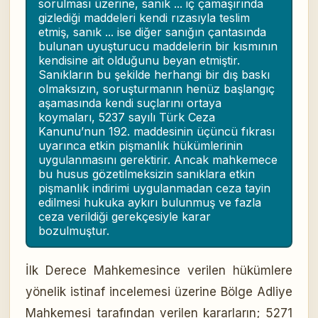
sorulması üzerine, sanık ... iç çamaşırında
gizlediği maddeleri kendi rızasıyla teslim
etmiş, sanık ... ise diğer sanığın çantasında
bulunan uyuşturucu maddelerin bir kısmının
kendisine ait olduğunu beyan etmiştir.
Sanıkların bu şekilde herhangi bir dış baskı
olmaksızın, soruşturmanın henüz başlangıç
aşamasında kendi suçlarını ortaya
koymaları, 5237 sayılı Türk Ceza
Kanunu’nun 192. maddesinin üçüncü fıkrası
uyarınca etkin pişmanlık hükümlerinin
uygulanmasını gerektirir. Ancak mahkemece
bu husus gözetilmeksizin sanıklara etkin
pişmanlık indirimi uygulanmadan ceza tayin
edilmesi hukuka aykırı bulunmuş ve fazla
ceza verildiği gerekçesiyle karar
bozulmuştur.
İlk Derece Mahkemesince verilen hükümlere
yönelik istinaf incelemesi üzerine Bölge Adliye
Mahkemesi tarafından verilen kararların; 5271