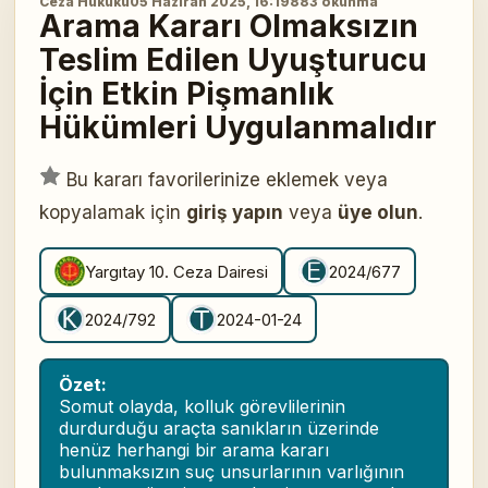
Ceza Hukuku
05 Haziran 2025, 16:19
883 okunma
Arama Kararı Olmaksızın
Teslim Edilen Uyuşturucu
İçin Etkin Pişmanlık
Hükümleri Uygulanmalıdır
Bu kararı favorilerinize eklemek veya
kopyalamak için
giriş yapın
veya
üye olun
.
Yargıtay 10. Ceza Dairesi
2024/677
2024/792
2024-01-24
Özet:
Somut olayda, kolluk görevlilerinin
durdurduğu araçta sanıkların üzerinde
henüz herhangi bir arama kararı
bulunmaksızın suç unsurlarının varlığının